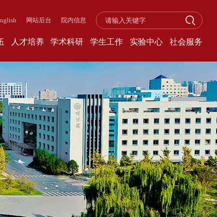
nglish
网站后台
院内信息
伍
人才培养
学术科研
学生工作
实验中心
社会服务