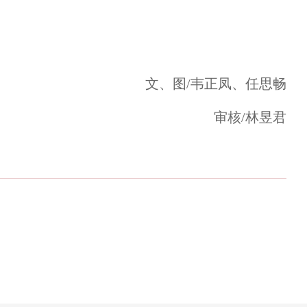
文、图/韦正凤、任思畅
审核/林昱君