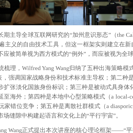
反思了长期主导全球互联网研究的“加州意识形态”（the Cal
遍主义的自由技术工具，但这一框架实则建立在新
不应被简单视为西方模式的“例外”，而应被视为全
统梳理，
Wilfred Yang Wang
归纳了五种出海策略模式。第
h），以华为为代表，强调国家战略身份和技术标准主导权
；
第二种是去领
同步扩张淡化国族身份标识
；
第三种是被动式具身体化模式（a
延至海外
；
第四种是本地中心型策略模式（a local-centric
玩家错位竞争
；
第五种是离散社群模式（a diaspo
市场缝隙中构建起语言和文化上的“平行宇宙”。
ang Wang
正式提出本次讲座的核心理论框架——“平行宇宙”（