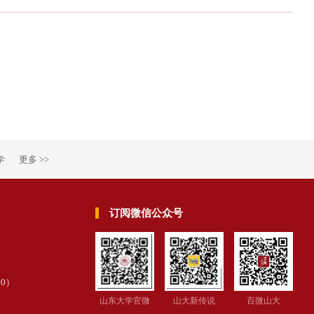
学
更多 >>
订阅微信公众号
30
）
山东大学官微
山大新传说
百微山大