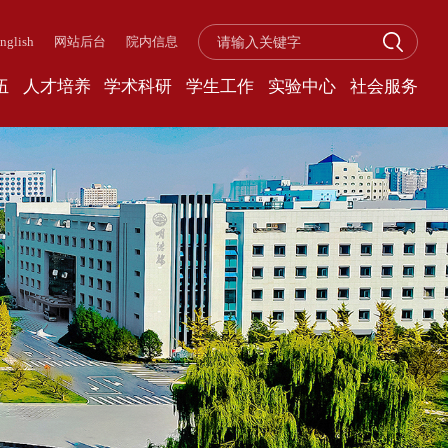
nglish
网站后台
院内信息
伍
人才培养
学术科研
学生工作
实验中心
社会服务