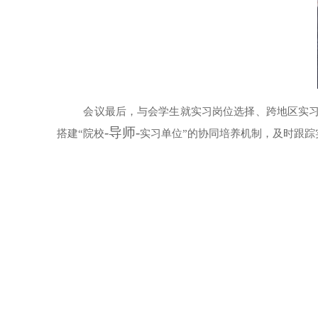
会议最后，与会
学生就
实习岗位选择、跨地区
实
-导师-
搭建
“
院校
实习单位
”的
协同培养机制，
及时
跟踪