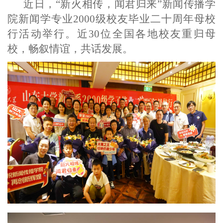
近日，
“
新火相传，闻君归来
”
新闻传播学
院
新闻学专业
2
000级校友毕业二十周年母校
行活动举行。近
3
0位全国各地校友重归母
校，畅叙情谊，共话发展。