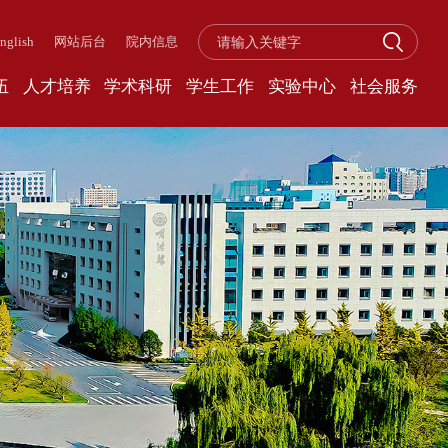
nglish
网站后台
院内信息
伍
人才培养
学术科研
学生工作
实验中心
社会服务